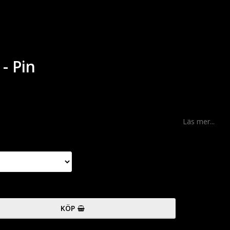
- Pin
Läs mer...
KÖP